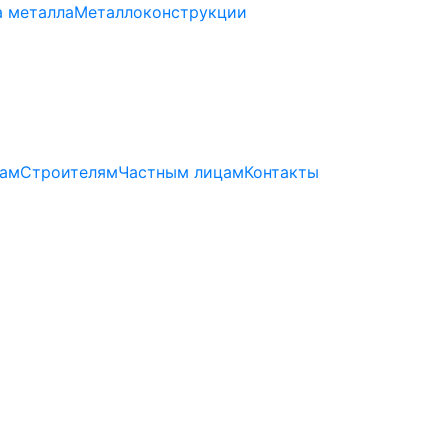
а металла
Металлоконструкции
ам
Строителям
Частным лицам
Контакты