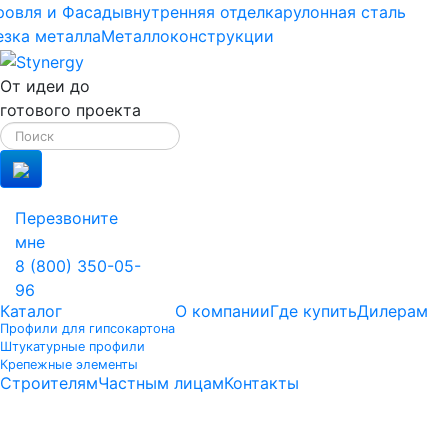
ровля и Фасады
внутренняя отделка
рулонная сталь
езка металла
Металлоконструкции
От идеи до
готового проекта
Перезвоните
мне
8 (800) 350-05-
96
Каталог
О компании
Где купить
Дилерам
Профили для гипсокартона
Штукатурные профили
Крепежные элементы
Строителям
Частным лицам
Контакты